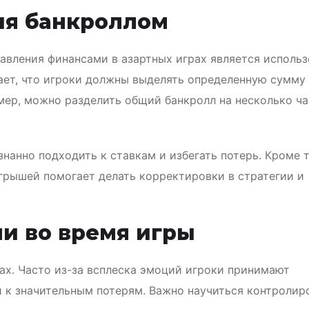
ия банкроллом
авления финансами в азартных играх является исполь
ает, что игроки должны выделять определенную сумму
мер, можно разделить общий банкролл на несколько ча
нанно подходить к ставкам и избегать потерь. Кроме т
грышей помогает делать корректировки в стратегии и
и во время игры
ах. Часто из-за всплеска эмоций игроки принимают
 к значительным потерям. Важно научиться контролир