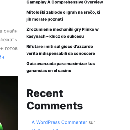
Gameplay A Comprehensive Overview
Mitološki zablode o igrah na srečo, ki
jih morate poznati
Zrozumienie mechaniki gry Plinko w
в онайн
kasynach – klucz do sukcesu
збежать
Rifutare i miti sul gioco d'azzardo
он готов
verità indispensabili da conoscere
йн
Guía avanzada para maximizar tus
ganancias en el casino
Recent
Comments
A WordPress Commenter
sur