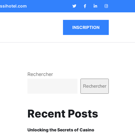
ssihotel.com
INSCRIPTION
Rechercher
Rechercher
Recent Posts
Unlocking the Secrets of Casino