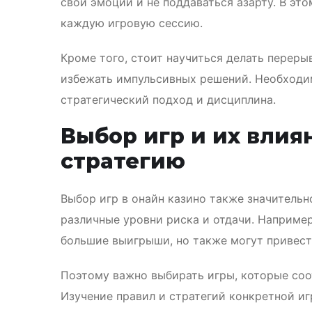
свои эмоции и не поддаваться азарту. В эт
каждую игровую сессию.
Кроме того, стоит научиться делать переры
избежать импульсивных решений. Необходим
стратегический подход и дисциплина.
Выбор игр и их влия
стратегию
Выбор игр в онайн казино также значительн
различные уровни риска и отдачи. Наприме
большие выигрыши, но также могут привест
Поэтому важно выбирать игры, которые со
Изучение правил и стратегий конкретной и