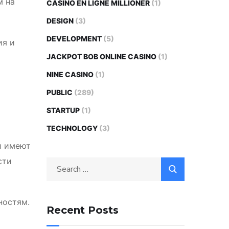
м на
CASINO EN LIGNE MILLIONER
(1)
DESIGN
(3)
DEVELOPMENT
(5)
ия и
JACKPOT BOB ONLINE CASINO
(1)
NINE CASINO
(1)
PUBLIC
(289)
STARTUP
(1)
TECHNOLOGY
(3)
ы имеют
сти
Search
for:
ностям.
Recent Posts