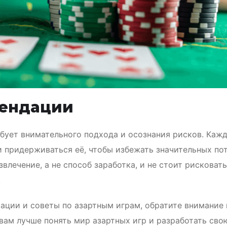
мендации
ебует внимательного подхода и осознания рисков. Каж
 придерживаться её, чтобы избежать значительных пот
влечение, а не способ заработка, и не стоит рисковать
.
ции и советы по азартным играм, обратите внимание 
вам лучше понять мир азартных игр и разработать сво