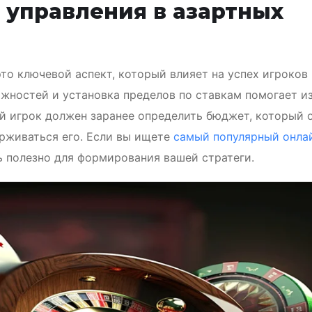
 управления в азартных
то ключевой аспект, который влияет на успех игроков 
жностей и установка пределов по ставкам помогает и
ый игрок должен заранее определить бюджет, который 
ерживаться его. Если вы ищете
самый популярный онла
ь полезно для формирования вашей стратеги.