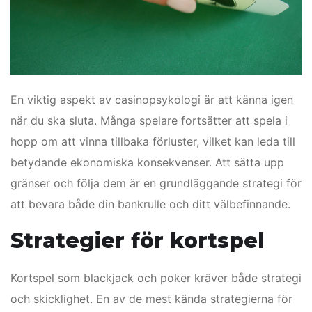
En viktig aspekt av casinopsykologi är att känna igen
när du ska sluta. Många spelare fortsätter att spela i
hopp om att vinna tillbaka förluster, vilket kan leda till
betydande ekonomiska konsekvenser. Att sätta upp
gränser och följa dem är en grundläggande strategi för
att bevara både din bankrulle och ditt välbefinnande.
Strategier för kortspel
Kortspel som blackjack och poker kräver både strategi
och skicklighet. En av de mest kända strategierna för