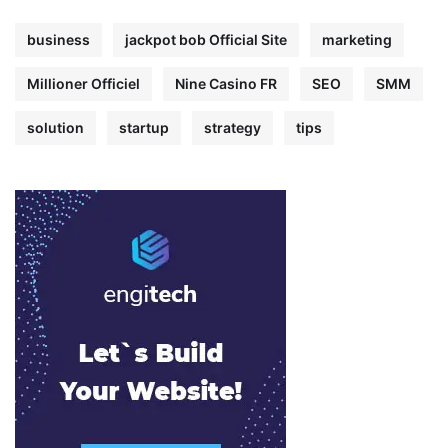
business
jackpot bob Official Site
marketing
Millioner Officiel
Nine Casino FR
SEO
SMM
solution
startup
strategy
tips