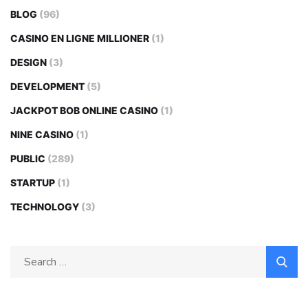
BLOG
(96)
CASINO EN LIGNE MILLIONER
(1)
DESIGN
(3)
DEVELOPMENT
(5)
JACKPOT BOB ONLINE CASINO
(1)
NINE CASINO
(1)
PUBLIC
(289)
STARTUP
(1)
TECHNOLOGY
(3)
Search
for: