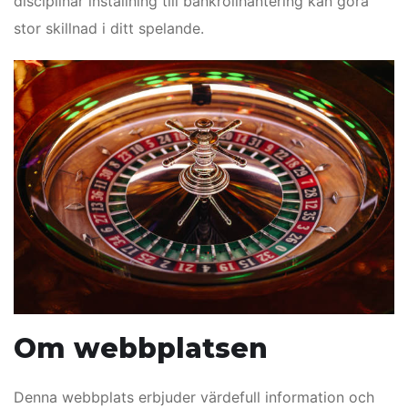
disciplinär inställning till bankrollhantering kan göra
stor skillnad i ditt spelande.
Om webbplatsen
Denna webbplats erbjuder värdefull information och