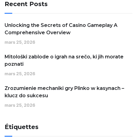
Recent Posts
Unlocking the Secrets of Casino Gameplay A
Comprehensive Overview
mars 25, 2026
Mitološki zablode o igrah na srečo, ki jih morate
poznati
mars 25, 2026
Zrozumienie mechaniki gry Plinko w kasynach –
klucz do sukcesu
mars 25, 2026
Étiquettes