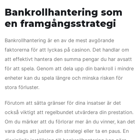
Bankrollhantering som
en framgångsstrategi
Bankrollhantering är en av de mest avgörande
faktorerna för att lyckas på casinon. Det handlar om
att effektivt hantera den summa pengar du har avsatt
för att spela. Genom att dela upp din bankroll i mindre
enheter kan du spela längre och minska risken för
stora förluster.
Förutom att sätta gränser för dina insatser är det
också viktigt att regelbundet utvärdera din prestation.
Om du märker att du förlorar mer än du vinner, kan det
vara dags att justera din strategi eller ta en paus. En