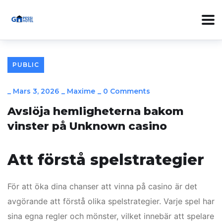
PUBLIC
_
Mars 3, 2026
_
Maxime
_
0 Comments
Avslöja hemligheterna bakom
vinster på Unknown casino
Att förstå spelstrategier
För att öka dina chanser att vinna på casino är det
avgörande att förstå olika spelstrategier. Varje spel har
sina egna regler och mönster, vilket innebär att spelare