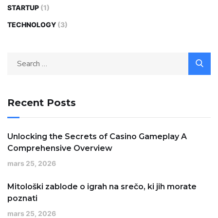
STARTUP
(1)
TECHNOLOGY
(3)
Search
for:
Recent Posts
Unlocking the Secrets of Casino Gameplay A
Comprehensive Overview
mars 25, 2026
Mitološki zablode o igrah na srečo, ki jih morate
poznati
mars 25, 2026