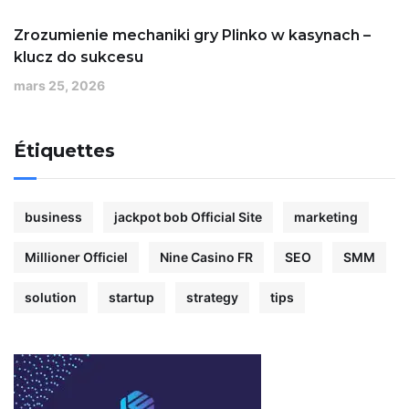
Zrozumienie mechaniki gry Plinko w kasynach –
klucz do sukcesu
mars 25, 2026
Étiquettes
business
jackpot bob Official Site
marketing
Millioner Officiel
Nine Casino FR
SEO
SMM
solution
startup
strategy
tips