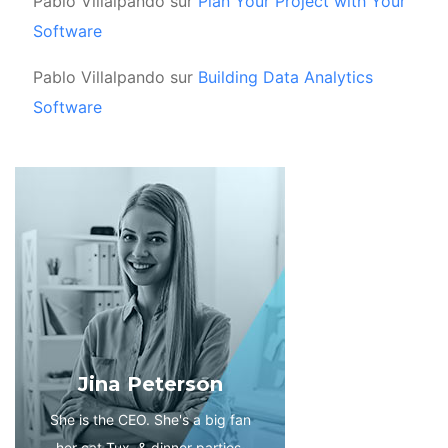
Pablo Villalpando
sur
Plan Your Project with Your
Software
Pablo Villalpando
sur
Building Data Analytics
Software
Jina Peterson
She is the CEO. She's a big fan
her cat Tux, & dinner parties.