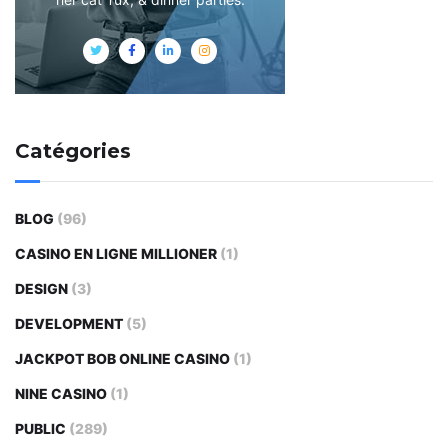
Catégories
BLOG
(96)
CASINO EN LIGNE MILLIONER
(1)
DESIGN
(3)
DEVELOPMENT
(5)
JACKPOT BOB ONLINE CASINO
(1)
NINE CASINO
(1)
PUBLIC
(289)