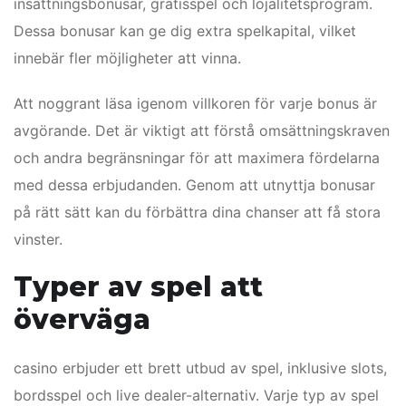
insättningsbonusar, gratisspel och lojalitetsprogram.
Dessa bonusar kan ge dig extra spelkapital, vilket
innebär fler möjligheter att vinna.
Att noggrant läsa igenom villkoren för varje bonus är
avgörande. Det är viktigt att förstå omsättningskraven
och andra begränsningar för att maximera fördelarna
med dessa erbjudanden. Genom att utnyttja bonusar
på rätt sätt kan du förbättra dina chanser att få stora
vinster.
Typer av spel att
överväga
casino erbjuder ett brett utbud av spel, inklusive slots,
bordsspel och live dealer-alternativ. Varje typ av spel