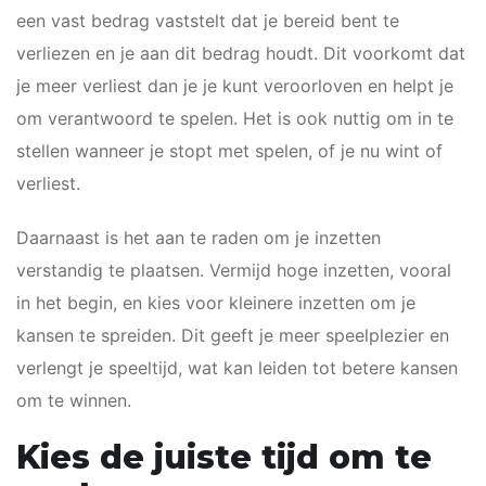
een vast bedrag vaststelt dat je bereid bent te
verliezen en je aan dit bedrag houdt. Dit voorkomt dat
je meer verliest dan je je kunt veroorloven en helpt je
om verantwoord te spelen. Het is ook nuttig om in te
stellen wanneer je stopt met spelen, of je nu wint of
verliest.
Daarnaast is het aan te raden om je inzetten
verstandig te plaatsen. Vermijd hoge inzetten, vooral
in het begin, en kies voor kleinere inzetten om je
kansen te spreiden. Dit geeft je meer speelplezier en
verlengt je speeltijd, wat kan leiden tot betere kansen
om te winnen.
Kies de juiste tijd om te