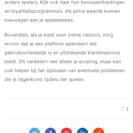
andere spelers. Kijk ook naar hun bonusaanbiedingen
en loyaliteitsprogramma’s, die extra waarde kunnen
toevoegen aan je speelsessies.
Bovendien, als je kiest voor online casino’s, zorg
ervoor dat je een platform selecteert dat
gebruiksvriendelijk is en uitstekende klantenservice
biedt. Dit verbetert niet alleen je ervaring, maar kan
ook helpen bij het oplossen van eventuele problemen
die je tegenkomt tijdens het spelen.
2