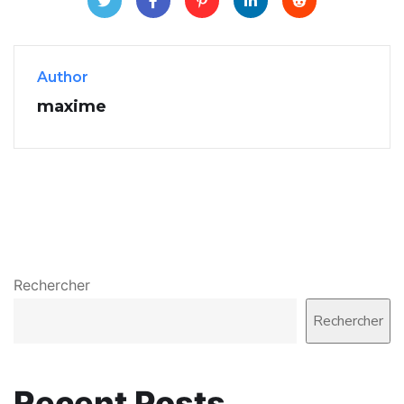
Author
maxime
Rechercher
Rechercher
Recent Posts