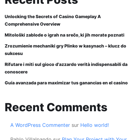
Unlocking the Secrets of Casino Gameplay A
Comprehensive Overview
Mitološki zablode o igrah na srečo, ki jih morate poznati
Zrozumienie mechaniki gry Plinko w kasynach – klucz do
sukcesu
Rifutare i miti sul gioco d'azzardo verità indispensabili da
conoscere
Guía avanzada para maximizar tus ganancias en el casino
Recent Comments
A WordPress Commenter
sur
Hello world!
Pablo Villalpando
sur
Plan Your Project with Your