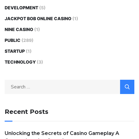
DEVELOPMENT
(5)
JACKPOT BOB ONLINE CASINO
(1)
NINE CASINO
(1)
PUBLIC
(289)
STARTUP
(1)
TECHNOLOGY
(3)
Search
for:
Recent Posts
Unlocking the Secrets of Casino Gameplay A