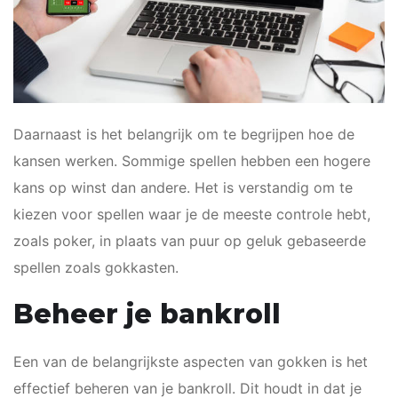
Daarnaast is het belangrijk om te begrijpen hoe de
kansen werken. Sommige spellen hebben een hogere
kans op winst dan andere. Het is verstandig om te
kiezen voor spellen waar je de meeste controle hebt,
zoals poker, in plaats van puur op geluk gebaseerde
spellen zoals gokkasten.
Beheer je bankroll
Een van de belangrijkste aspecten van gokken is het
effectief beheren van je bankroll. Dit houdt in dat je