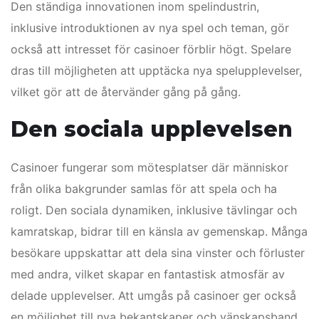
Den ständiga innovationen inom spelindustrin,
inklusive introduktionen av nya spel och teman, gör
också att intresset för casinoer förblir högt. Spelare
dras till möjligheten att upptäcka nya spelupplevelser,
vilket gör att de återvänder gång på gång.
Den sociala upplevelsen
Casinoer fungerar som mötesplatser där människor
från olika bakgrunder samlas för att spela och ha
roligt. Den sociala dynamiken, inklusive tävlingar och
kamratskap, bidrar till en känsla av gemenskap. Många
besökare uppskattar att dela sina vinster och förluster
med andra, vilket skapar en fantastisk atmosfär av
delade upplevelser. Att umgås på casinoer ger också
en möjlighet till nya bekantskaper och vänskapsband.