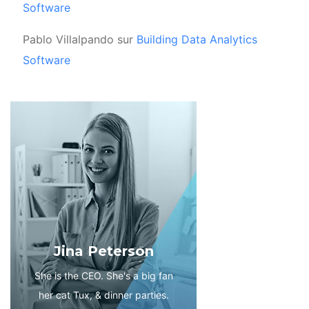
Software
Pablo Villalpando
sur
Building Data Analytics
Software
Jina Peterson
She is the CEO. She's a big fan
her cat Tux, & dinner parties.