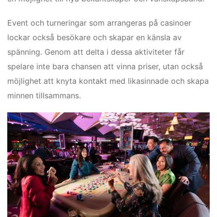
Event och turneringar som arrangeras på casinoer
lockar också besökare och skapar en känsla av
spänning. Genom att delta i dessa aktiviteter får
spelare inte bara chansen att vinna priser, utan också
möjlighet att knyta kontakt med likasinnade och skapa
minnen tillsammans.