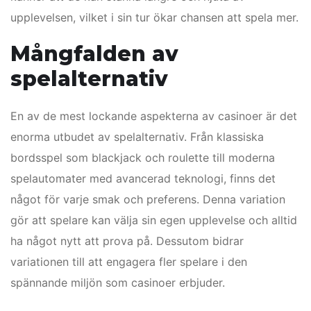
upplevelsen, vilket i sin tur ökar chansen att spela mer.
Mångfalden av
spelalternativ
En av de mest lockande aspekterna av casinoer är det
enorma utbudet av spelalternativ. Från klassiska
bordsspel som blackjack och roulette till moderna
spelautomater med avancerad teknologi, finns det
något för varje smak och preferens. Denna variation
gör att spelare kan välja sin egen upplevelse och alltid
ha något nytt att prova på. Dessutom bidrar
variationen till att engagera fler spelare i den
spännande miljön som casinoer erbjuder.