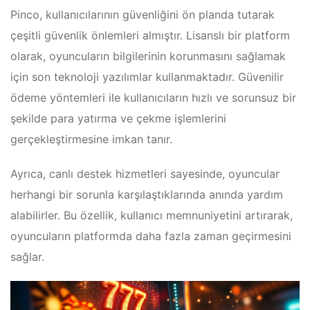
Pinco, kullanıcılarının güvenliğini ön planda tutarak
çeşitli güvenlik önlemleri almıştır. Lisanslı bir platform
olarak, oyuncuların bilgilerinin korunmasını sağlamak
için son teknoloji yazılımlar kullanmaktadır. Güvenilir
ödeme yöntemleri ile kullanıcıların hızlı ve sorunsuz bir
şekilde para yatırma ve çekme işlemlerini
gerçekleştirmesine imkan tanır.
Ayrıca, canlı destek hizmetleri sayesinde, oyuncular
herhangi bir sorunla karşılaştıklarında anında yardım
alabilirler. Bu özellik, kullanıcı memnuniyetini artırarak,
oyuncuların platformda daha fazla zaman geçirmesini
sağlar.