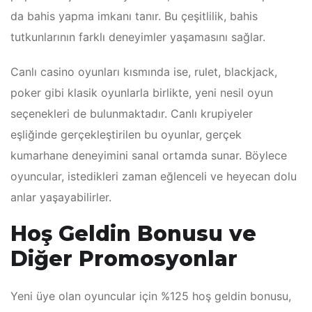
da bahis yapma imkanı tanır. Bu çeşitlilik, bahis
tutkunlarının farklı deneyimler yaşamasını sağlar.
Canlı casino oyunları kısmında ise, rulet, blackjack,
poker gibi klasik oyunlarla birlikte, yeni nesil oyun
seçenekleri de bulunmaktadır. Canlı krupiyeler
eşliğinde gerçekleştirilen bu oyunlar, gerçek
kumarhane deneyimini sanal ortamda sunar. Böylece
oyuncular, istedikleri zaman eğlenceli ve heyecan dolu
anlar yaşayabilirler.
Hoş Geldin Bonusu ve
Diğer Promosyonlar
Yeni üye olan oyuncular için %125 hoş geldin bonusu,