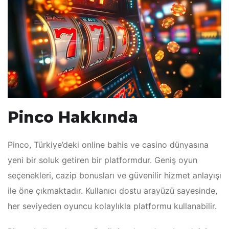
Pinco Hakkında
Pinco, Türkiye’deki online bahis ve casino dünyasına
yeni bir soluk getiren bir platformdur. Geniş oyun
seçenekleri, cazip bonusları ve güvenilir hizmet anlayışı
ile öne çıkmaktadır. Kullanıcı dostu arayüzü sayesinde,
her seviyeden oyuncu kolaylıkla platformu kullanabilir.