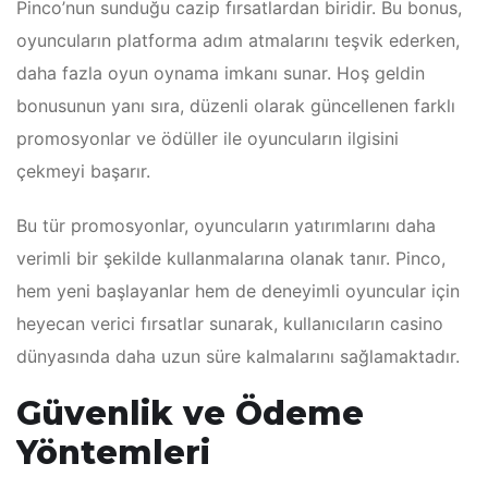
Pinco’nun sunduğu cazip fırsatlardan biridir. Bu bonus,
oyuncuların platforma adım atmalarını teşvik ederken,
daha fazla oyun oynama imkanı sunar. Hoş geldin
bonusunun yanı sıra, düzenli olarak güncellenen farklı
promosyonlar ve ödüller ile oyuncuların ilgisini
çekmeyi başarır.
Bu tür promosyonlar, oyuncuların yatırımlarını daha
verimli bir şekilde kullanmalarına olanak tanır. Pinco,
hem yeni başlayanlar hem de deneyimli oyuncular için
heyecan verici fırsatlar sunarak, kullanıcıların casino
dünyasında daha uzun süre kalmalarını sağlamaktadır.
Güvenlik ve Ödeme
Yöntemleri