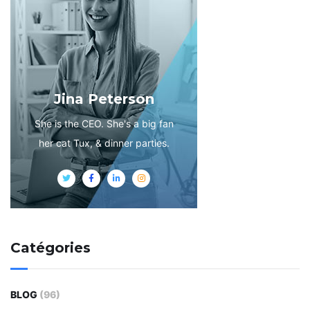
Jina Peterson
She is the CEO. She's a big fan
her cat Tux, & dinner parties.
Catégories
BLOG
(96)