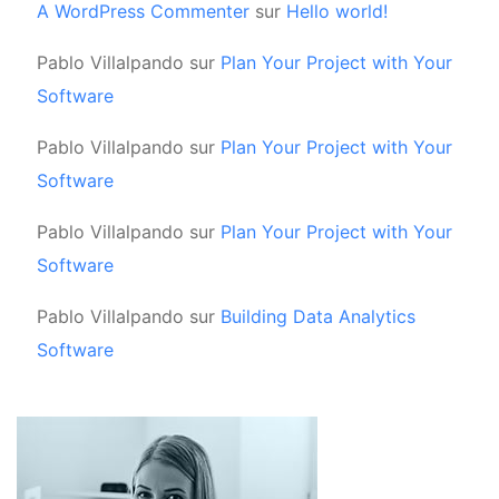
A WordPress Commenter
sur
Hello world!
Pablo Villalpando
sur
Plan Your Project with Your
Software
Pablo Villalpando
sur
Plan Your Project with Your
Software
Pablo Villalpando
sur
Plan Your Project with Your
Software
Pablo Villalpando
sur
Building Data Analytics
Software