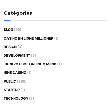
Catégories
BLOG
(96)
CASINO EN LIGNE MILLIONER
(1)
DESIGN
(3)
DEVELOPMENT
(5)
JACKPOT BOB ONLINE CASINO
(1)
NINE CASINO
(1)
PUBLIC
(289)
STARTUP
(1)
TECHNOLOGY
(3)