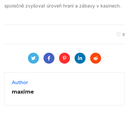
společně zvyšovat úroveň hraní a zábavy v kasinech.
3
Author
maxime