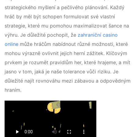
strategického myšlení a pečlivého plánování. Každý
hráč by měl být schopen formulovat své vlastní
strategie, které mu pomohou maximalizovat šance na
výhru. Je důležité pochopit, že
zahraniční casino
online
může hráčům nabídnout různé možnosti, které
mohou výrazně ovlivnit jejich herní zážitek. Klíčovým
prvkem je rozumět pravidlům her, které hrajeme, a mít
jasno v tom, jaká je naše tolerance vůči riziku. Je
důležité najít rovnováhu mezi zábavou a odpovědným
hraním.