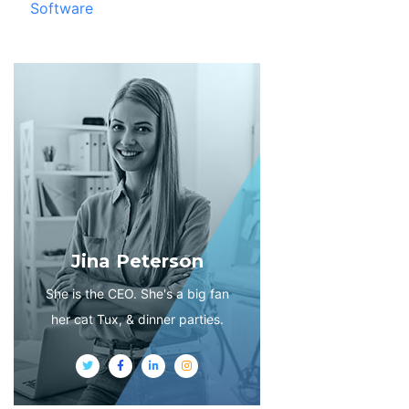
Software
Jina Peterson
She is the CEO. She's a big fan
her cat Tux, & dinner parties.