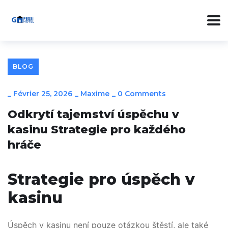
BLOG
_
Février 25, 2026
_
Maxime
_
0 Comments
Odkrytí tajemství úspěchu v
kasinu Strategie pro každého
hráče
Strategie pro úspěch v
kasinu
Úspěch v kasinu není pouze otázkou štěstí, ale také