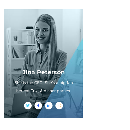
Jina Peterson
She is the CEO. She's a big fan
her cat Tux, & dinner parties.