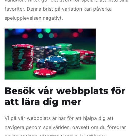
favoriter. Denna brist på variation kan påverka
spelupplevelsen negativt.
Besök vår webbplats för
att lära dig mer
Vi på vår webbplats är här för att hjälpa dig att
navigera genom spelvärlden, oavsett om du föredrar