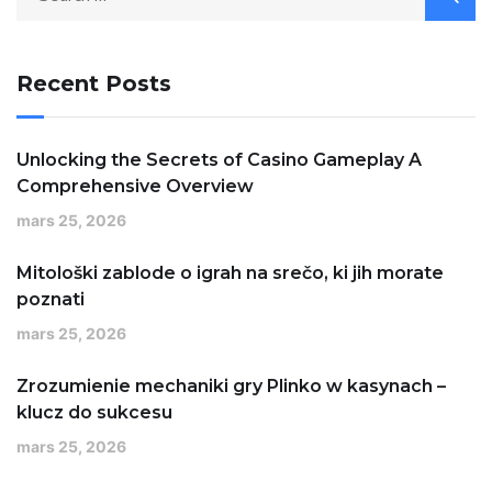
for:
Recent Posts
Unlocking the Secrets of Casino Gameplay A
Comprehensive Overview
mars 25, 2026
Mitološki zablode o igrah na srečo, ki jih morate
poznati
mars 25, 2026
Zrozumienie mechaniki gry Plinko w kasynach –
klucz do sukcesu
mars 25, 2026