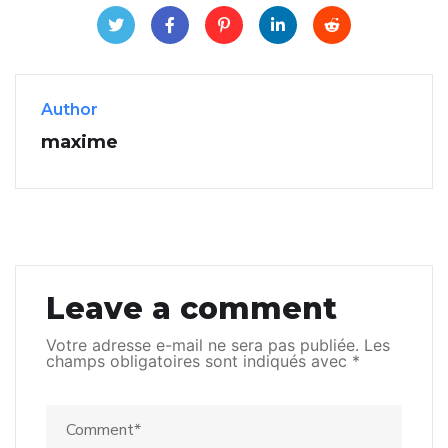
Author
maxime
Leave a comment
Votre adresse e-mail ne sera pas publiée.
Les
champs obligatoires sont indiqués avec
*