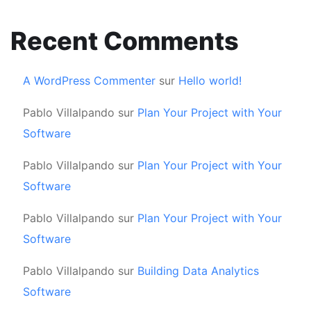
Recent Comments
A WordPress Commenter
sur
Hello world!
Pablo Villalpando
sur
Plan Your Project with Your
Software
Pablo Villalpando
sur
Plan Your Project with Your
Software
Pablo Villalpando
sur
Plan Your Project with Your
Software
Pablo Villalpando
sur
Building Data Analytics
Software