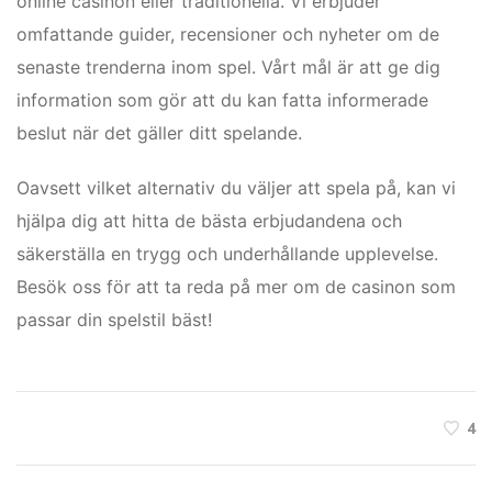
online casinon eller traditionella. Vi erbjuder
omfattande guider, recensioner och nyheter om de
senaste trenderna inom spel. Vårt mål är att ge dig
information som gör att du kan fatta informerade
beslut när det gäller ditt spelande.
Oavsett vilket alternativ du väljer att spela på, kan vi
hjälpa dig att hitta de bästa erbjudandena och
säkerställa en trygg och underhållande upplevelse.
Besök oss för att ta reda på mer om de casinon som
passar din spelstil bäst!
4