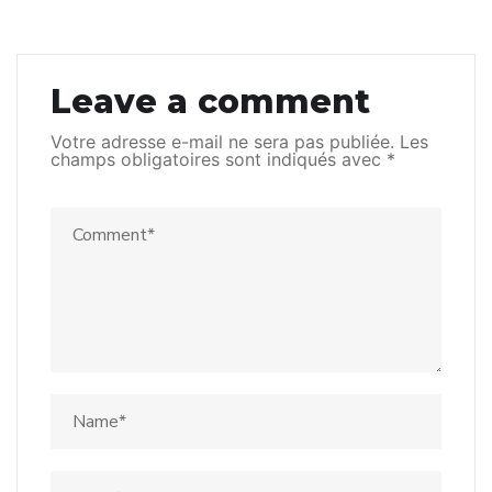
Leave a comment
Votre adresse e-mail ne sera pas publiée.
Les
champs obligatoires sont indiqués avec
*