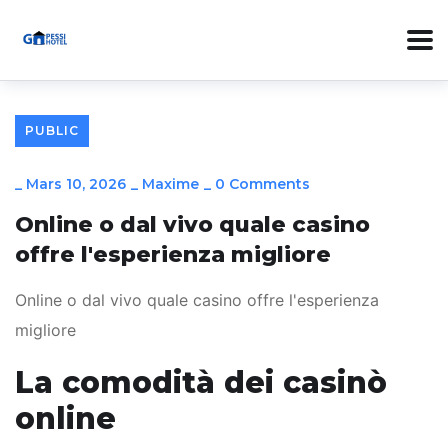
PUBLIC
_
Mars 10, 2026
_
Maxime
_
0 Comments
Online o dal vivo quale casino
offre l'esperienza migliore
Online o dal vivo quale casino offre l'esperienza
migliore
La comodità dei casinò
online