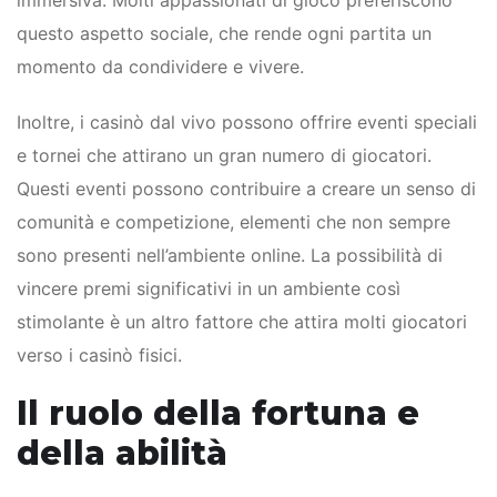
immersiva. Molti appassionati di gioco preferiscono
questo aspetto sociale, che rende ogni partita un
momento da condividere e vivere.
Inoltre, i casinò dal vivo possono offrire eventi speciali
e tornei che attirano un gran numero di giocatori.
Questi eventi possono contribuire a creare un senso di
comunità e competizione, elementi che non sempre
sono presenti nell’ambiente online. La possibilità di
vincere premi significativi in un ambiente così
stimolante è un altro fattore che attira molti giocatori
verso i casinò fisici.
Il ruolo della fortuna e
della abilità