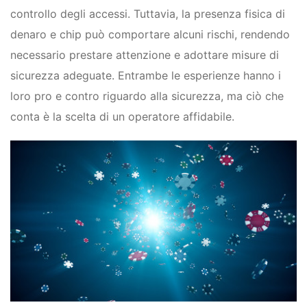
controllo degli accessi. Tuttavia, la presenza fisica di
denaro e chip può comportare alcuni rischi, rendendo
necessario prestare attenzione e adottare misure di
sicurezza adeguate. Entrambe le esperienze hanno i
loro pro e contro riguardo alla sicurezza, ma ciò che
conta è la scelta di un operatore affidabile.