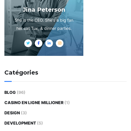
Jina Peterson
She is the CEO. She's a big fan
her cat Tux, & dinner parties.
Catégories
BLOG
(96)
CASINO EN LIGNE MILLIONER
(1)
DESIGN
(3)
DEVELOPMENT
(5)