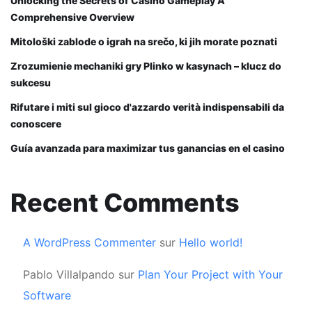
Unlocking the Secrets of Casino Gameplay A
Comprehensive Overview
Mitološki zablode o igrah na srečo, ki jih morate poznati
Zrozumienie mechaniki gry Plinko w kasynach – klucz do
sukcesu
Rifutare i miti sul gioco d'azzardo verità indispensabili da
conoscere
Guía avanzada para maximizar tus ganancias en el casino
Recent Comments
A WordPress Commenter
sur
Hello world!
Pablo Villalpando
sur
Plan Your Project with Your
Software