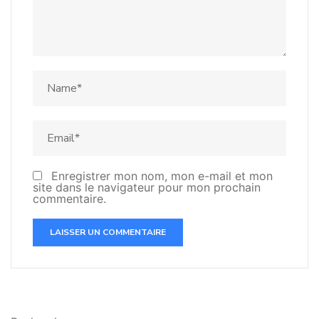
Enregistrer mon nom, mon e-mail et mon
site dans le navigateur pour mon prochain
commentaire.