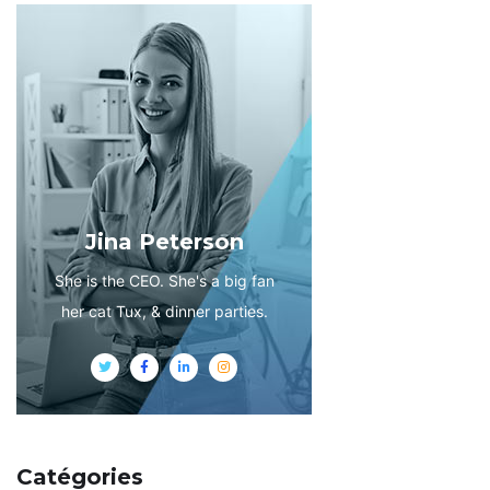
Jina Peterson
She is the CEO. She's a big fan
her cat Tux, & dinner parties.
Catégories