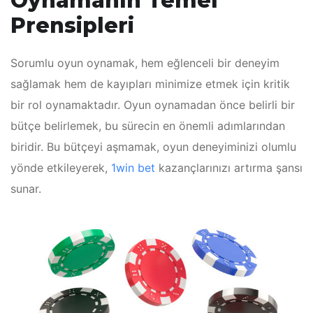
Oynamanın Temel
Prensipleri
Sorumlu oyun oynamak, hem eğlenceli bir deneyim
sağlamak hem de kayıpları minimize etmek için kritik
bir rol oynamaktadır. Oyun oynamadan önce belirli bir
bütçe belirlemek, bu sürecin en önemli adımlarından
biridir. Bu bütçeyi aşmamak, oyun deneyiminizi olumlu
yönde etkileyerek,
1win bet
kazançlarınızı artırma şansı
sunar.