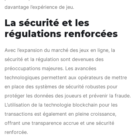
davantage l’expérience de jeu.
La sécurité et les
régulations renforcées
Avec l’expansion du marché des jeux en ligne, la
sécurité et la régulation sont devenues des
préoccupations majeures. Les avancées
technologiques permettent aux opérateurs de mettre
en place des systèmes de sécurité robustes pour
protéger les données des joueurs et prévenir la fraude.
L’utilisation de la technologie blockchain pour les
transactions est également en pleine croissance,
offrant une transparence accrue et une sécurité
renforcée.