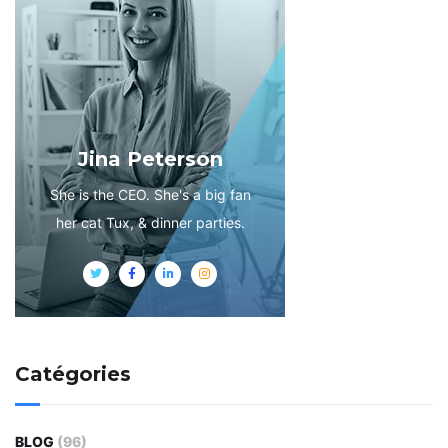
Jina Peterson
She is the CEO. She's a big fan
her cat Tux, & dinner parties.
Catégories
BLOG
(96)