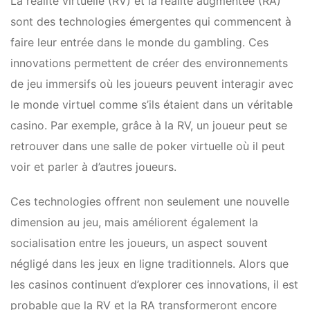
La réalité virtuelle (RV) et la réalité augmentée (RA)
sont des technologies émergentes qui commencent à
faire leur entrée dans le monde du gambling. Ces
innovations permettent de créer des environnements
de jeu immersifs où les joueurs peuvent interagir avec
le monde virtuel comme s’ils étaient dans un véritable
casino. Par exemple, grâce à la RV, un joueur peut se
retrouver dans une salle de poker virtuelle où il peut
voir et parler à d’autres joueurs.
Ces technologies offrent non seulement une nouvelle
dimension au jeu, mais améliorent également la
socialisation entre les joueurs, un aspect souvent
négligé dans les jeux en ligne traditionnels. Alors que
les casinos continuent d’explorer ces innovations, il est
probable que la RV et la RA transformeront encore