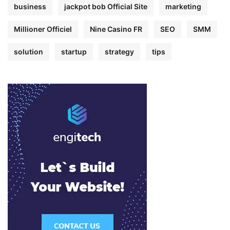
business
jackpot bob Official Site
marketing
Millioner Officiel
Nine Casino FR
SEO
SMM
solution
startup
strategy
tips