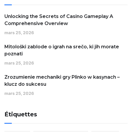
Unlocking the Secrets of Casino Gameplay A
Comprehensive Overview
mars 25, 2026
Mitološki zablode o igrah na srečo, ki jih morate
poznati
mars 25, 2026
Zrozumienie mechaniki gry Plinko w kasynach –
klucz do sukcesu
mars 25, 2026
Étiquettes