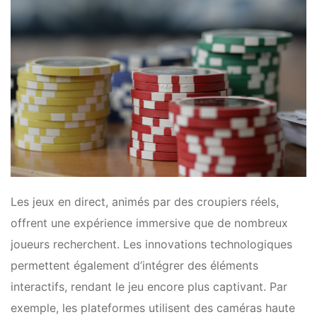
Les jeux en direct, animés par des croupiers réels,
offrent une expérience immersive que de nombreux
joueurs recherchent. Les innovations technologiques
permettent également d’intégrer des éléments
interactifs, rendant le jeu encore plus captivant. Par
exemple, les plateformes utilisent des caméras haute