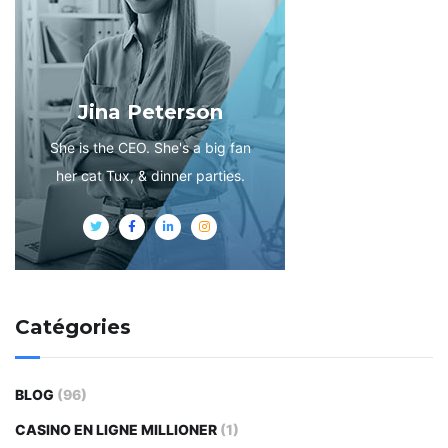
Jina Peterson
She is the CEO. She's a big fan
her cat Tux, & dinner parties.
Catégories
BLOG
(96)
CASINO EN LIGNE MILLIONER
(1)