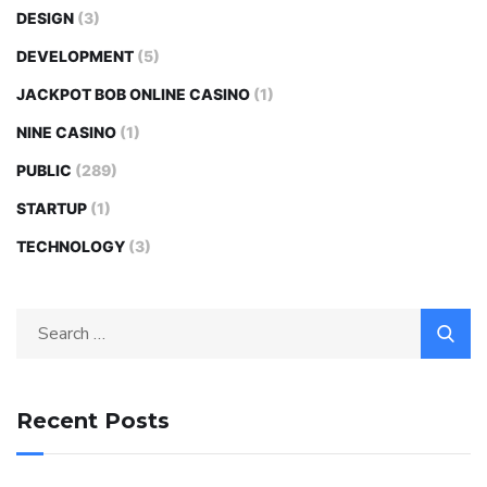
DESIGN
(3)
DEVELOPMENT
(5)
JACKPOT BOB ONLINE CASINO
(1)
NINE CASINO
(1)
PUBLIC
(289)
STARTUP
(1)
TECHNOLOGY
(3)
Search
for:
Recent Posts