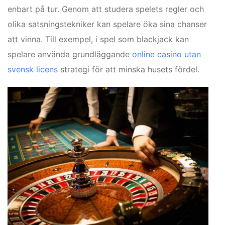
enbart på tur. Genom att studera spelets regler och
olika satsningstekniker kan spelare öka sina chanser
att vinna. Till exempel, i spel som blackjack kan
spelare använda grundläggande
online casino utan
svensk licens
strategi för att minska husets fördel.