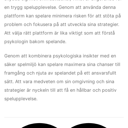
en trygg spelupplevelse. Genom att använda denna
plattform kan spelare minimera risken för att stöta på
problem och fokusera på att utveckla sina strategier.
Att välja rätt plattform är lika viktigt som att förstå
psykologin bakom spelande.
Genom att kombinera psykologiska insikter med en
säker spelmiljö kan spelare maximera sina chanser till
framgång och njuta av spelandet på ett ansvarsfullt
sätt. Att vara medveten om sin omgivning och sina
strategier är nyckeln till att få en hållbar och positiv
spelupplevelse.