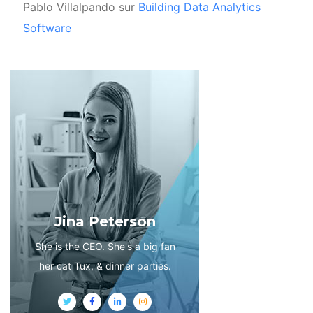
Pablo Villalpando
sur
Building Data Analytics
Software
Jina Peterson
She is the CEO. She's a big fan
her cat Tux, & dinner parties.