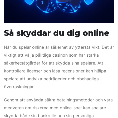
Så skyddar du dig online
När du spelar online är säkerhet av yttersta vikt. Det är
viktigt att välja pålitliga casinon som har starka
säkerhetsåtgärder för att skydda sina spelare. Att
kontrollera licenser och läsa recensioner kan hjälpa
spelare att undvika bedrägerier och obehagliga
överraskningar.
Genom att använda säkra betalningsmetoder och vara
medveten om riskerna med online-spel kan spelare
skydda både sin bankrulle och sin personliga