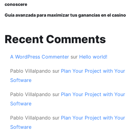
conoscere
Guía avanzada para maximizar tus ganancias en el casino
Recent Comments
A WordPress Commenter
sur
Hello world!
Pablo Villalpando
sur
Plan Your Project with Your
Software
Pablo Villalpando
sur
Plan Your Project with Your
Software
Pablo Villalpando
sur
Plan Your Project with Your
Software