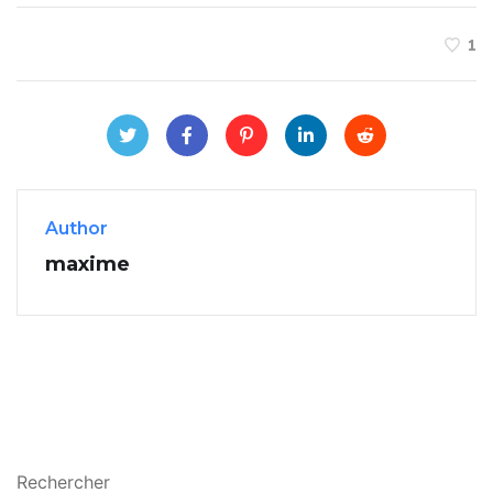
1
Author
maxime
Rechercher