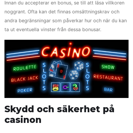
Innan du accepterar en bonus, se till att läsa villkoren
noggrant. Ofta kan det finnas omsättningskrav och
andra begränsningar som påverkar hur och när du kan
ta ut eventuella vinster från dessa bonusar.
Skydd och säkerhet på
casinon