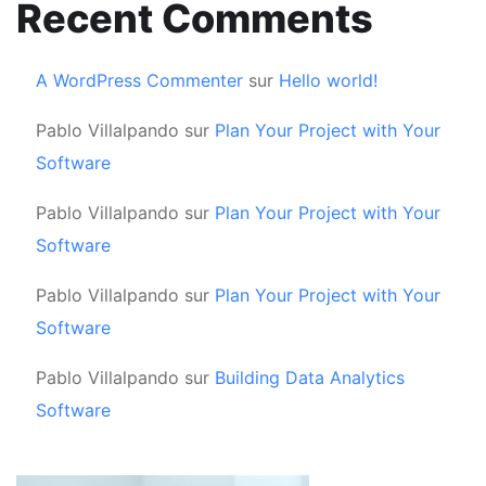
Recent Comments
A WordPress Commenter
sur
Hello world!
Pablo Villalpando
sur
Plan Your Project with Your
Software
Pablo Villalpando
sur
Plan Your Project with Your
Software
Pablo Villalpando
sur
Plan Your Project with Your
Software
Pablo Villalpando
sur
Building Data Analytics
Software