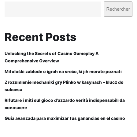
Rechercher
Recent Posts
Unlocking the Secrets of Casino Gameplay A
Comprehensive Overview
Mitološki zablode o igrah na srečo, ki jih morate poznati
Zrozumienie mechaniki gry Plinko w kasynach – klucz do
sukcesu
Rifutare i miti sul gioco d'azzardo verità indispensabili da
conoscere
Guía avanzada para maximizar tus ganancias en el casino