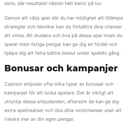
slots, där resultatet nästan helt beror på tur.
Genom att välja spel där du har möjlighet att tillämpa
strategier och tekniker kan du förbättra dina chanser
att vinna. Att studera och öva på dessa spel innan du
spelar med riktiga pengar kan ge dig en fördel och
hjälpa dig att fatta bättre beslut under spelets gång.
Bonusar och kampanjer
Casinon erbjuder ofta olika typer av bonusar och
kampanjer för att locka spelare. Det är viktigt att
utnyttja dessa erbjudanden, eftersom de kan ge dig
extra spelinsatser och öka dina vinstchanser utan att
riskera mer av din egen pengar.