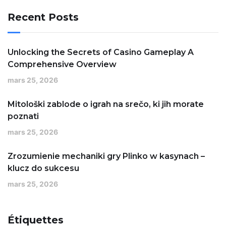
Recent Posts
Unlocking the Secrets of Casino Gameplay A
Comprehensive Overview
mars 25, 2026
Mitološki zablode o igrah na srečo, ki jih morate
poznati
mars 25, 2026
Zrozumienie mechaniki gry Plinko w kasynach –
klucz do sukcesu
mars 25, 2026
Étiquettes