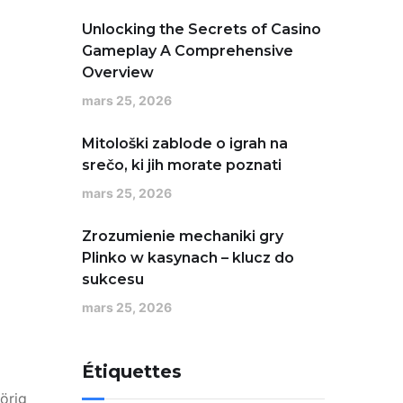
Unlocking the Secrets of Casino
Gameplay A Comprehensive
Overview
mars 25, 2026
Mitološki zablode o igrah na
srečo, ki jih morate poznati
mars 25, 2026
Zrozumienie mechaniki gry
Plinko w kasynach – klucz do
sukcesu
mars 25, 2026
Étiquettes
g
örig