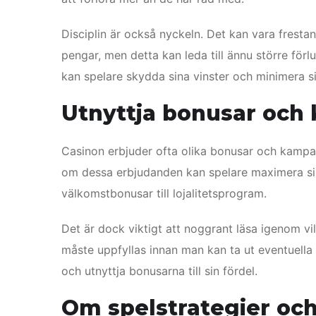
Disciplin är också nyckeln. Det kan vara frestan
pengar, men detta kan leda till ännu större förlu
kan spelare skydda sina vinster och minimera si
Utnyttja bonusar och
Casinon erbjuder ofta olika bonusar och kampa
om dessa erbjudanden kan spelare maximera sina
välkomstbonusar till lojalitetsprogram.
Det är dock viktigt att noggrant läsa igenom v
måste uppfyllas innan man kan ta ut eventuella 
och utnyttja bonusarna till sin fördel.
Om spelstrategier och