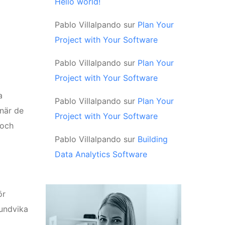
Hello world!
Pablo Villalpando
sur
Plan Your
Project with Your Software
Pablo Villalpando
sur
Plan Your
Project with Your Software
a
Pablo Villalpando
sur
Plan Your
 när de
Project with Your Software
 och
Pablo Villalpando
sur
Building
Data Analytics Software
ör
 undvika