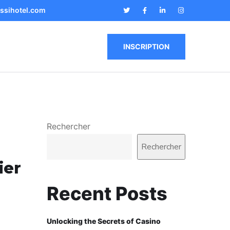
ssihotel.com
INSCRIPTION
Rechercher
Rechercher
ier
Recent Posts
Unlocking the Secrets of Casino