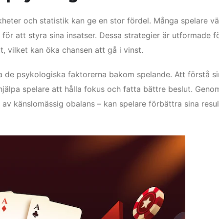
heter och statistik kan ge en stor fördel. Många spelare väl
ör att styra sina insatser. Dessa strategier är utformade fö
t, vilket kan öka chansen att gå i vinst.
ta de psykologiska faktorerna bakom spelande. Att förstå s
jälpa spelare att hålla fokus och fatta bättre beslut. Geno
d av känslomässig obalans – kan spelare förbättra sina resu