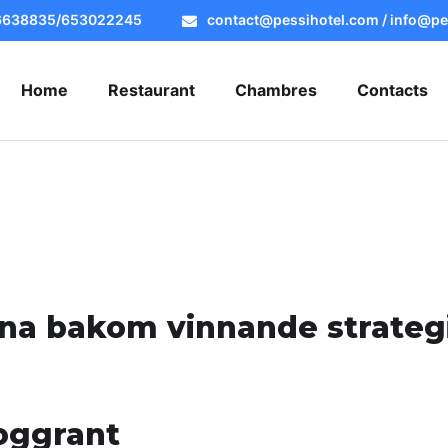
56638835/653022245
contact@pessihotel.com / info@pe
Home
Restaurant
Chambres
Contacts
na bakom vinnande strateg
oggrant