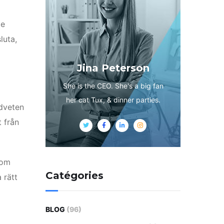
de
luta,
Jina Peterson
She is the CEO. She's a big fan
her cat Tux, & dinner parties.
edveten
 från
som
Catégories
 rätt
BLOG
(96)