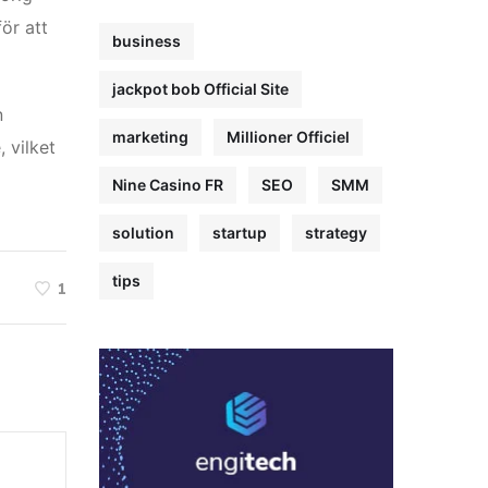
ör att
business
jackpot bob Official Site
n
marketing
Millioner Officiel
 vilket
Nine Casino FR
SEO
SMM
solution
startup
strategy
tips
1