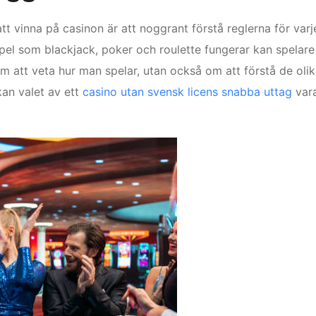
t vinna på casinon är att noggrant förstå reglerna för varje
l som blackjack, poker och roulette fungerar kan spelare
m att veta hur man spelar, utan också om att förstå de oli
kan valet av ett
casino utan svensk licens snabba uttag
var