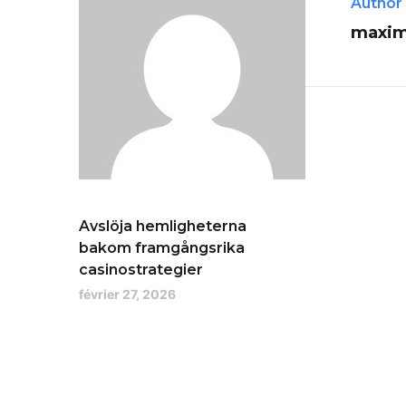
Author
maxi
Avslöja hemligheterna
bakom framgångsrika
casinostrategier
février 27, 2026