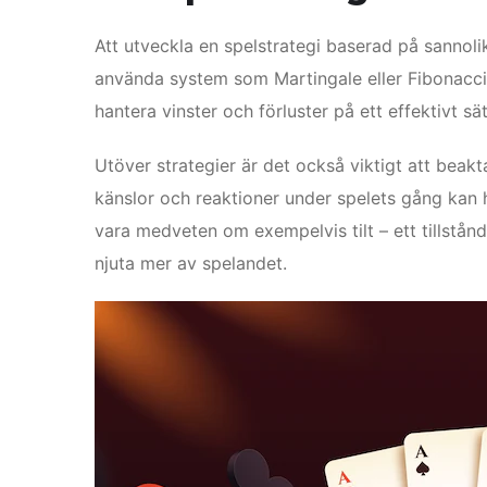
Att utveckla en spelstrategi baserad på sannolik
använda system som Martingale eller Fibonacci f
hantera vinster och förluster på ett effektivt sät
Utöver strategier är det också viktigt att beak
känslor och reaktioner under spelets gång kan h
vara medveten om exempelvis tilt – ett tillstån
njuta mer av spelandet.