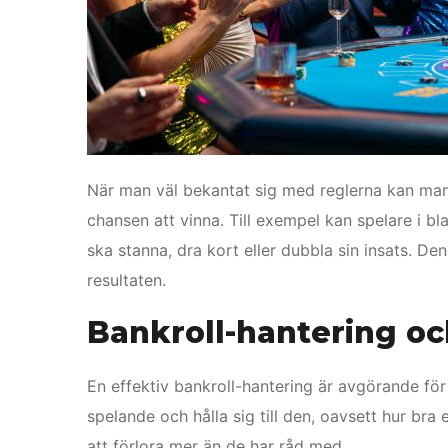
När man väl bekantat sig med reglerna kan man 
chansen att vinna. Till exempel kan spelare i b
ska stanna, dra kort eller dubbla sin insats. D
resultaten.
Bankroll-hantering och
En effektiv bankroll-hantering är avgörande för
spelande och hålla sig till den, oavsett hur bra 
att förlora mer än de har råd med.