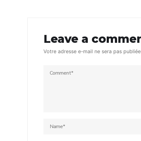
Leave a comme
Votre adresse e-mail ne sera pas publiée