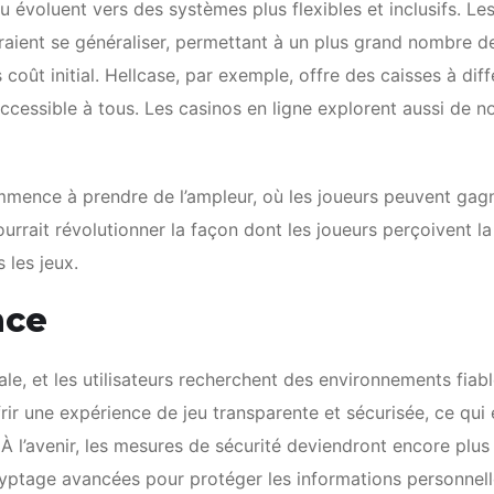
 évoluent vers des systèmes plus flexibles et inclusifs. Les
raient se généraliser, permettant à un plus grand nombre d
oût initial. Hellcase, par exemple, offre des caisses à diff
accessible à tous. Les casinos en ligne explorent aussi de n
ommence à prendre de l’ampleur, où les joueurs peuvent gag
rait révolutionner la façon dont les joueurs perçoivent la
 les jeux.
nce
le, et les utilisateurs recherchent des environnements fiabl
ir une expérience de jeu transparente et sécurisée, ce qui 
 À l’avenir, les mesures de sécurité deviendront encore plus
ryptage avancées pour protéger les informations personnell