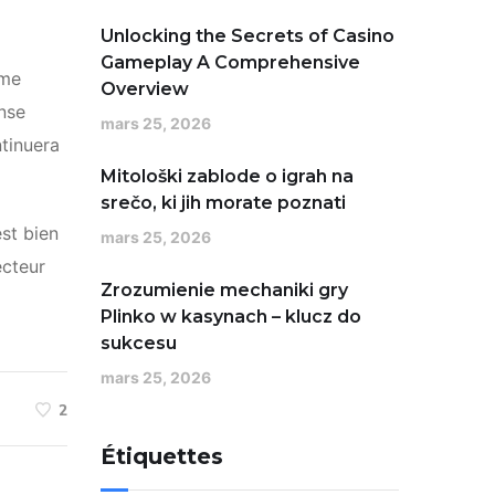
Unlocking the Secrets of Casino
Gameplay A Comprehensive
rme
Overview
nse
mars 25, 2026
ntinuera
Mitološki zablode o igrah na
srečo, ki jih morate poznati
st bien
mars 25, 2026
ecteur
Zrozumienie mechaniki gry
Plinko w kasynach – klucz do
sukcesu
mars 25, 2026
2
Étiquettes