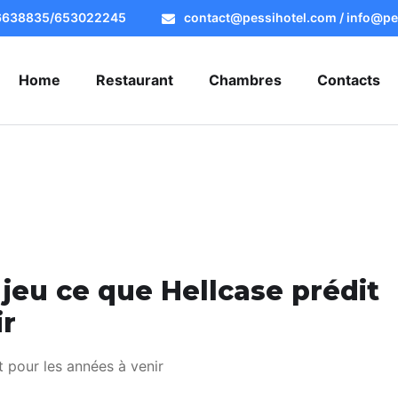
56638835/653022245
contact@pessihotel.com / info@pe
Home
Restaurant
Chambres
Contacts
jeu ce que Hellcase prédit
ir
 pour les années à venir