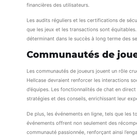
financières des utilisateurs.
Les audits réguliers et les certifications de sé
que les jeux et les transactions sont équitables
déterminant dans le succès à long terme des ser
Communautés de joueur
Les communautés de joueurs jouent un rôle cruci
Hellcase devraient renforcer les interactions soci
d’équipes. Les fonctionnalités de chat en direct
stratégies et des conseils, enrichissant leur exp
De plus, les événements en ligne, tels que les to
événements offrent non seulement des récompe
communauté passionnée, renforçant ainsi l’eng