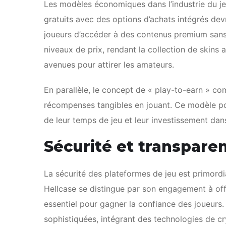
Les modèles économiques dans l’industrie du jeu
gratuits avec des options d’achats intégrés dev
joueurs d’accéder à des contenus premium sans c
niveaux de prix, rendant la collection de skins 
avenues pour attirer les amateurs.
En parallèle, le concept de « play-to-earn » c
récompenses tangibles en jouant. Ce modèle pour
de leur temps de jeu et leur investissement dans
Sécurité et transpare
La sécurité des plateformes de jeu est primordia
Hellcase se distingue par son engagement à offr
essentiel pour gagner la confiance des joueurs.
sophistiquées, intégrant des technologies de c