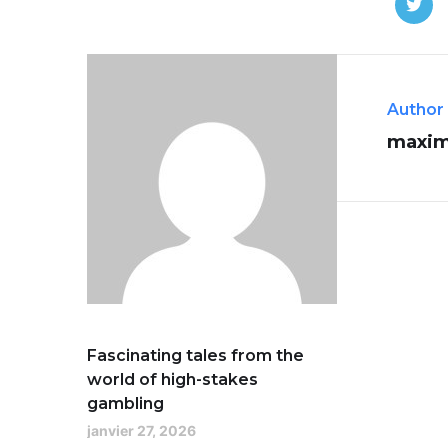
Author
maxi
Fascinating tales from the
world of high-stakes
gambling
janvier 27, 2026